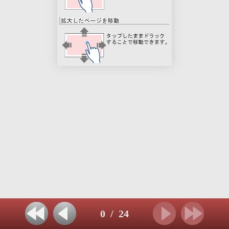
0
/
24