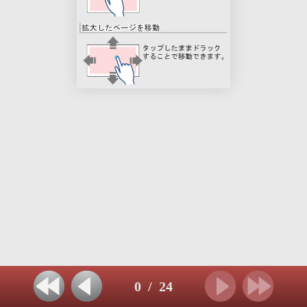
0
/
24