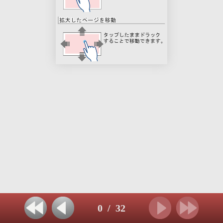
0
/
32