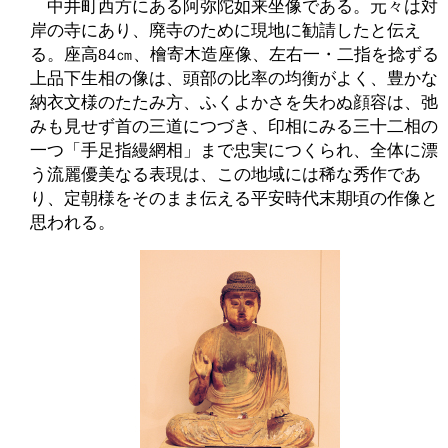
中井町西方にある阿弥陀如来坐像である。元々は対
岸の寺にあり、廃寺のために現地に勧請したと伝え
る。座高84㎝、檜寄木造座像、左右一・二指を捻ずる
上品下生相の像は、頭部の比率の均衡がよく、豊かな
納衣文様のたたみ方、ふくよかさを失わぬ顔容は、弛
みも見せず首の三道につづき、印相にみる三十二相の
一つ「手足指縵網相」まで忠実につくられ、全体に漂
う流麗優美なる表現は、この地域には稀な秀作であ
り、定朝様をそのまま伝える平安時代末期頃の作像と
思われる。