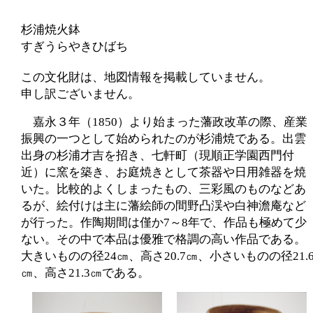
杉浦焼火鉢
すぎうらやきひばち
この文化財は、地図情報を掲載していません。
申し訳ございません。
嘉永３年（1850）より始まった藩政改革の際、産業
振興の一つとして始められたのが杉浦焼である。出雲
出身の杉浦才吉を招き、七軒町（現順正学園西門付
近）に窯を築き、お庭焼きとして茶器や日用雑器を焼
いた。比較的よくしまったもの、三彩風のものなどあ
るが、絵付けは主に藩絵師の間野凸渓や白神澹庵など
が行った。作陶期間は僅か7～8年で、作品も極めて少
ない。その中で本品は優雅で格調の高い作品である。
大きいものの径24㎝、高さ20.7㎝、小さいものの径21.
㎝、高さ21.3㎝である。