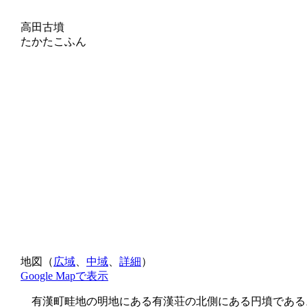
高田古墳
たかたこふん
地図（
広域
、
中域
、
詳細
）
Google Mapで表示
有漢町畦地の明地にある有漢荘の北側にある円墳である。古