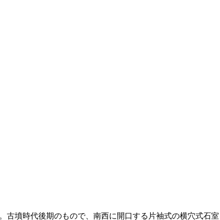
墳時代後期のもので、南西に開口する片袖式の横穴式石室をも