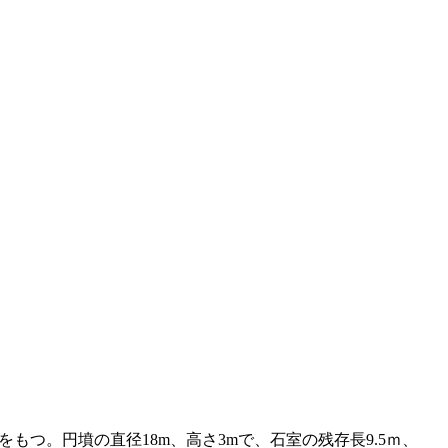
つ。円墳の直径18m、高さ3mで、石室の残存長9.5ｍ、