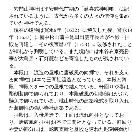
穴門山神社は平安時代前期の「延喜式神明帳」に記
されているように、古代から多くの人々の信仰を集め
ていた神社である。
現在の建物は寛永9年（1632）に焼失した後、寛永1
年（1637）に備中松山藩主池田出雲守長常が本殿・拝
殿を再建し、その後宝暦3年（1753）に改修されたこ
が棟札から判明している。また境内には水谷右京亮勝
宗が大鳥居・石灯籠などを寄進したものが残されてい
る。
本殿は、流造の屋根に唐破風の向拝で、それを支え
る向拝柱は4本で三間社流造となっている。本殿と幣
殿、拝殿とを一つの屋根で結んでいる。軒回りや妻は
彫刻装飾で飾られており、本殿破風の切妻部はかぶら
懸魚で飾られている。桃山時代の建築様式を取り入れ
た装飾性の強い寺社建築である。
拝殿は、入母屋造で、正面は流れ向拝となってお
り、唐破風向拝柱は4本で三間社となっている。軒回り
や妻の部分には、蛇腹支輪と蟇股を連ねた彫刻装飾が