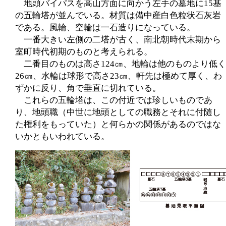
地頭バイパスを高山方面に向かう左手の墓地に15基
の五輪塔が並んでいる。材質は備中産白色粒状石灰岩
である。風輪、空輪は一石造りになっている。
一番大きい左側の二塔が古く、南北朝時代末期から
室町時代初期のものと考えられる。
二番目のものは高さ124㎝、地輪は他のものより低く
26㎝、水輪は球形で高さ23㎝、軒先は極めて厚く、わ
ずかに反り、角で垂直に切れている。
これらの五輪塔は、この付近では珍しいものであ
り、地頭職（中世に地頭としての職務とそれに付随し
た権利をもっていた）と何らかの関係があるのではな
いかともいわれている。