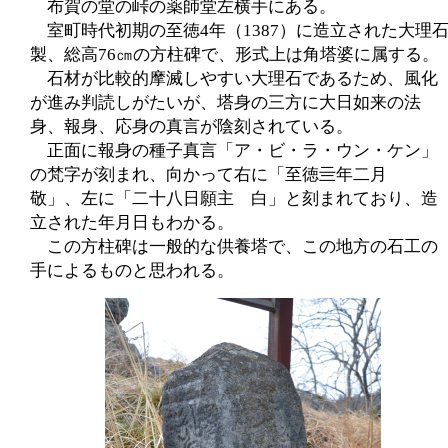
布賀の堂の峠の薬師堂左横手にある。
室町時代初期の至徳4年（1387）に造立された大理
製、総高76㎝の方柱碑で、形式上は角塔婆に属する。
石材が比較的摩滅しやすい大理石であるため、風化
が進み判読しがたいが、塔身の三方に大日如来の法
身、報身、応身の真言が陰刻されている。
正面に報身の種子真言「ア・ビ・ラ・ウン・ケン」
の梵字が刻まれ、向かって右に「至徳亖年二月
敬」、左に「二十八日願主 白」と刻まれており、造
立された年月日もわかる。
この方柱碑は一般的な供養塔で、この地方の石工の
手によるものと思われる。