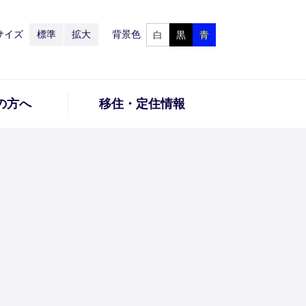
サイズ
標準
拡大
背景色
白
黒
青
の方へ
移住・定住情報