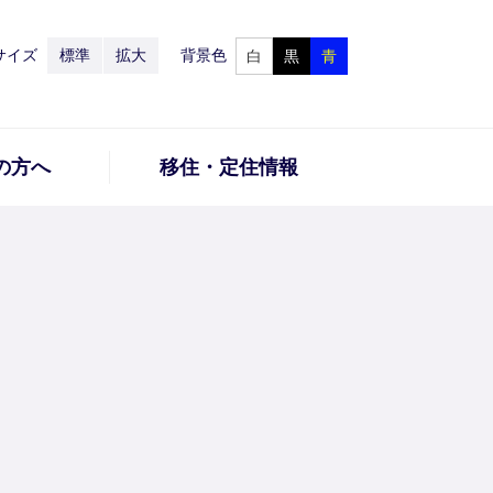
サイズ
標準
拡大
背景色
白
黒
青
の方へ
移住・定住情報