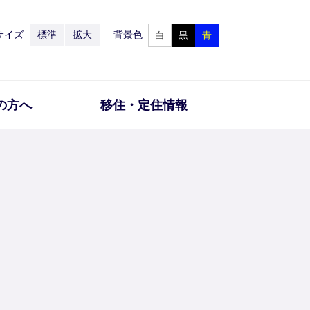
サイズ
標準
拡大
背景色
白
黒
青
の方へ
移住・定住情報