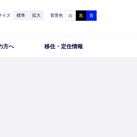
サイズ
標準
拡大
背景色
白
黒
青
の方へ
移住・定住情報