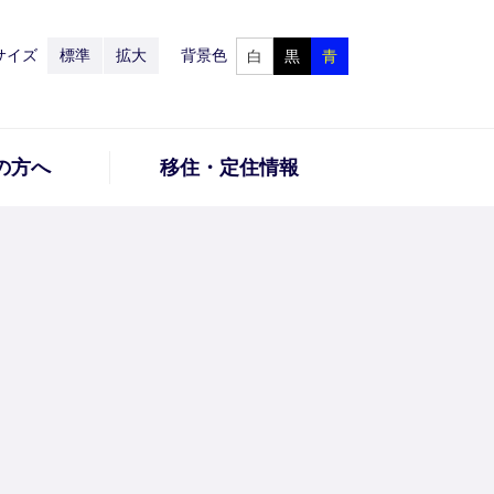
サイズ
標準
拡大
背景色
白
黒
青
の方へ
移住・定住情報