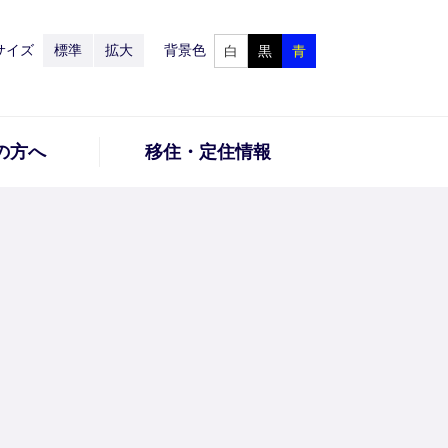
サイズ
標準
拡大
背景色
白
黒
青
の方へ
移住・定住情報