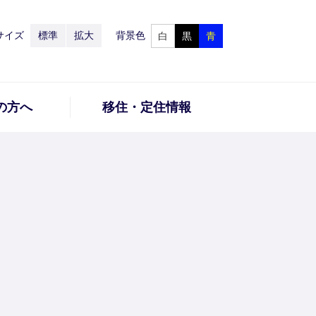
サイズ
標準
拡大
背景色
白
黒
青
の方へ
移住・定住情報