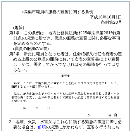
○高梁市職員の服務の宣誓に関する条例
平成16年10月1日
条例第28号
(趣旨)
第1条
この条例は、地方公務員法
(昭和25年法律第261号)
第
31条の規定に基づき、職員の服務の宣誓に関し必要な事項
を定めるものとする。
(職員の服務の宣誓)
第2条
新たに職員となった者は、任命権者又は任命権者の定
める上級の公務員の面前において次表の宣誓書により宣誓
し、かつ、署名してからでなければその職務を行ってはな
らない。
2
地震、火災、水害又はこれらに類する緊急の事態に際し必
要な場合は、
前項
の規定にかかわらず、宣誓を行う前にお