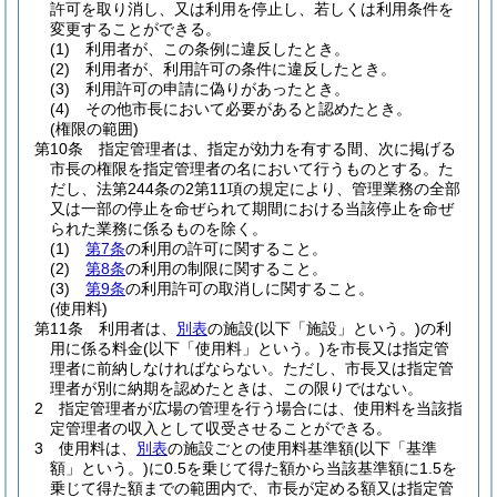
許可を取り消し、又は利用を停止し、若しくは利用条件を
変更することができる。
(1)
利用者が、この条例に違反したとき。
(2)
利用者が、利用許可の条件に違反したとき。
(3)
利用許可の申請に偽りがあったとき。
(4)
その他市長において必要があると認めたとき。
(権限の範囲)
第10条
指定管理者は、指定が効力を有する間、次に掲げる
市長の権限を指定管理者の名において行うものとする。
た
だし、法第244条の2第11項の規定により、管理業務の全部
又は一部の停止を命ぜられて期間における当該停止を命ぜ
られた業務に係るものを除く。
(1)
第7条
の利用の許可に関すること。
(2)
第8条
の利用の制限に関すること。
(3)
第9条
の利用許可の取消しに関すること。
(使用料)
第11条
利用者は、
別表
の施設
(以下「施設」という。)
の利
用に係る料金
(以下「使用料」という。)
を市長又は指定管
理者に前納しなければならない。
ただし、市長又は指定管
理者が別に納期を認めたときは、この限りではない。
2
指定管理者が広場の管理を行う場合には、使用料を当該指
定管理者の収入として収受させることができる。
3
使用料は、
別表
の施設ごとの使用料基準額
(以下「基準
額」という。)
に0.5を乗じて得た額から当該基準額に1.5を
乗じて得た額までの範囲内で、市長が定める額又は指定管