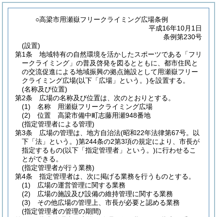
○高梁市用瀬嶽フリークライミング広場条例
平成16年10月1日
条例第230号
(設置)
第1条
地域特有の自然環境を活かしたスポーツである「フリ
ークライミング」の普及啓発を図るとともに、都市住民と
の交流促進による地域振興の拠点施設として用瀬嶽フリー
クライミング広場
(以下「広場」という。)
を設置する。
(名称及び位置)
第2条
広場の名称及び位置は、次のとおりとする。
(1)
名称 用瀬嶽フリークライミング広場
(2)
位置 高梁市備中町志藤用瀬948番地
(指定管理者による管理)
第3条
広場の管理は、地方自治法
(昭和22年法律第67号。以
下「法」という。)
第244条の2第3項の規定により、市長が
指定するもの
(以下「指定管理者」という。)
に行わせるこ
とができる。
(指定管理者が行う業務)
第4条
指定管理者は、次に掲げる業務を行うものとする。
(1)
広場の運営管理に関する業務
(2)
広場の施設及び設備の維持管理に関する業務
(3)
その他広場の管理上、市長が必要と認める業務
(指定管理者の管理の期間)