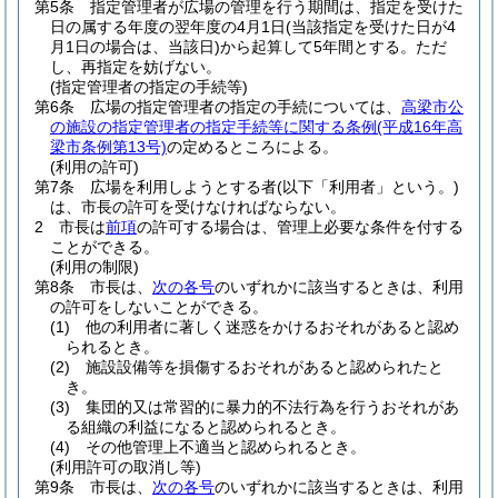
第5条
指定管理者が広場の管理を行う期間は、指定を受けた
日の属する年度の翌年度の4月1日
(当該指定を受けた日が4
月1日の場合は、当該日)
から起算して5年間とする。
ただ
し、再指定を妨げない。
(指定管理者の指定の手続等)
第6条
広場の指定管理者の指定の手続については、
高梁市公
の施設の指定管理者の指定手続等に関する条例
(平成16年高
梁市条例第13号)
の定めるところによる。
(利用の許可)
第7条
広場を利用しようとする者
(以下「利用者」という。)
は、市長の許可を受けなければならない。
2
市長は
前項
の許可する場合は、管理上必要な条件を付する
ことができる。
(利用の制限)
第8条
市長は、
次の各号
のいずれかに該当するときは、利用
の許可をしないことができる。
(1)
他の利用者に著しく迷惑をかけるおそれがあると認め
られるとき。
(2)
施設設備等を損傷するおそれがあると認められたと
き。
(3)
集団的又は常習的に暴力的不法行為を行うおそれがあ
る組織の利益になると認められるとき。
(4)
その他管理上不適当と認められるとき。
(利用許可の取消し等)
第9条
市長は、
次の各号
のいずれかに該当するときは、利用