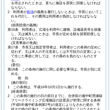
を停止されたときは、直ちに施設を原状に回復しなければ
ならない。
2
利用者が
前項
の義務を履行しないときは、市長においてこ
れを代行し、その費用は利用者が負担しなければならな
い。
(損害賠償の義務)
第16条
利用者は、広場を利用中に建物、設備器具等を損傷
し、又は滅失したときは、市長が定める額を損害賠償しな
ければならない。
(災害事故の免責)
第17条
市長又は指定管理者は、利用者がこの条例の定めに
従わず、又は本人の不注意若しくは不可効力の災害によっ
て生じた事故に対しては、その責めを負わないものとす
る。
(委任)
第18条
この条例の施行に関し必要な事項は、市長が別に定
める。
附
則
(施行期日)
1
この条例は、平成16年10月1日から施行する。
(経過措置)
2
この条例の施行の日の前日までに、合併前の備中町用瀬嶽
フリークライミング広場施設の設置及び管理に関する条例
(平成5年備中町条例第2号)
の規定によりなされた処分、手
続その他の行為は、この条例の相当規定によりなされたも