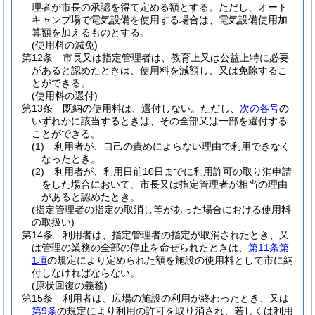
理者が市長の承認を得て定める額とする。
ただし、オート
キャンプ場で電気設備を使用する場合は、電気設備使用加
算額を加えるものとする。
(使用料の減免)
第12条
市長又は指定管理者は、教育上又は公益上特に必要
があると認めたときは、使用料を減額し、又は免除するこ
とができる。
(使用料の還付)
第13条
既納の使用料は、還付しない。
ただし、
次の各号
の
いずれかに該当するときは、その全部又は一部を還付する
ことができる。
(1)
利用者が、自己の責めによらない理由で利用できなく
なったとき。
(2)
利用者が、利用日前10日までに利用許可の取り消申請
をした場合において、市長又は指定管理者が相当の理由
があると認めたとき。
(指定管理者の指定の取消し等があった場合における使用料
の取扱い)
第14条
利用者は、指定管理者の指定が取消されたとき、又
は管理の業務の全部の停止を命ぜられたときは、
第11条第
1項
の規定により定められた額を施設の使用料として市に納
付しなければならない。
(原状回復の義務)
第15条
利用者は、広場の施設の利用が終わったとき、又は
第9条
の規定により利用の許可を取り消され、若しくは利用