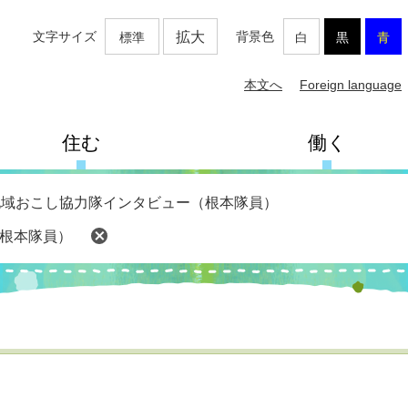
文字サイズ
拡大
背景色
標準
白
黒
青
本文へ
Foreign language
住む
働く
地域おこし協力隊インタビュー（根本隊員）
根本隊員）