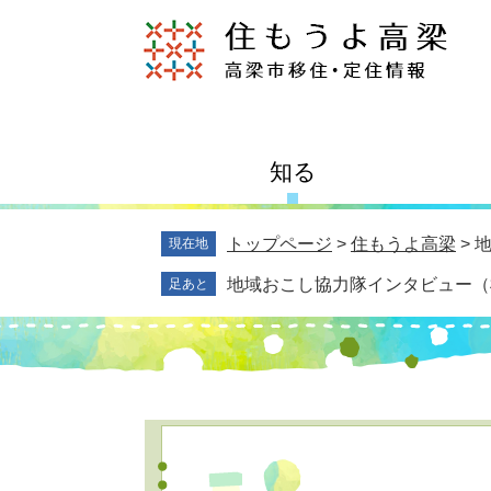
知る
トップページ
>
住もうよ高梁
> 
現在地
地域おこし協力隊インタビュー（
足あと