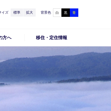
サイズ
標準
拡大
背景色
白
黒
青
の方へ
移住・定住情報