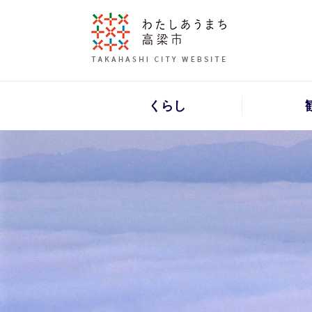
ペ
ー
ジ
の
先
頭
くらし
で
す
。