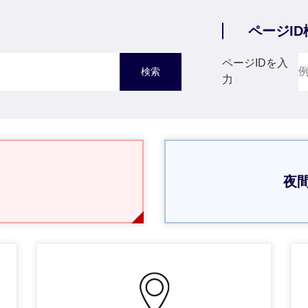
ページID
ページIDを入
力
夜