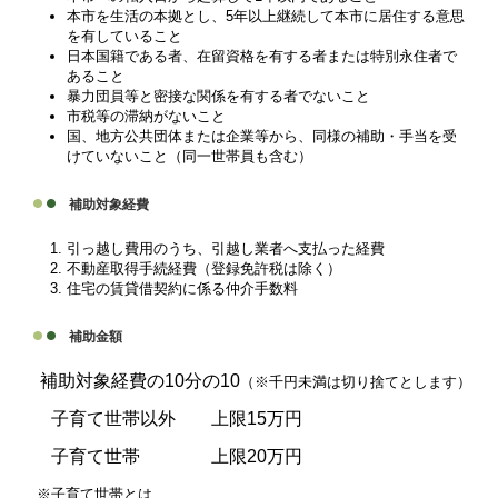
本市を生活の本拠とし、5年以上継続して本市に居住する意思
を有していること
日本国籍である者、在留資格を有する者または特別永住者で
あること
暴力団員等と密接な関係を有する者でないこと
市税等の滞納がないこと
国、地方公共団体または企業等から、同様の補助・手当を受
けていないこと（同一世帯員も含む）
補助対象経費
引っ越し費用のうち、引越し業者へ支払った経費
不動産取得手続経費（登録免許税は除く）
住宅の賃貸借契約に係る仲介手数料
補助金額
補助対象経費の10分の10
（※千円未満は切り捨てとします）
子育て世帯以外 上限15万円
子育て世帯 上限20万円
※子育て世帯とは