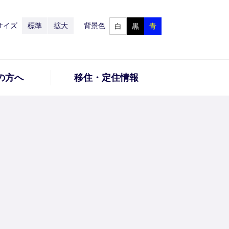
サイズ
標準
拡大
背景色
白
黒
青
の方へ
移住・定住情報