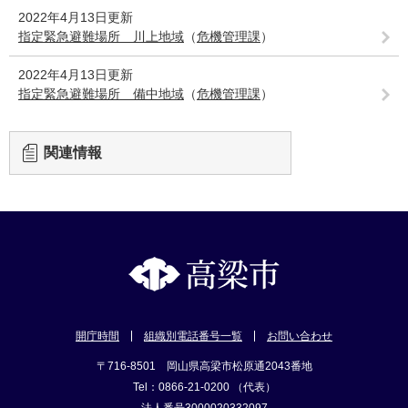
2022年4月13日更新
指定緊急避難場所 川上地域
（
危機管理課
）
2022年4月13日更新
指定緊急避難場所 備中地域
（
危機管理課
）
関連情報
開庁時間
組織別電話番号一覧
お問い合わせ
〒716-8501 岡山県高梁市松原通2043番地
Tel：0866-21-0200 （代表）