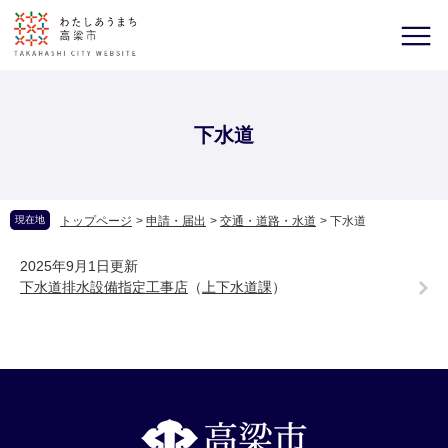
下水道
現在地
トップページ
>
申請・届出
>
交通・道路・水道
>
下水道
2025年9月1日更新
下水道排水設備指定工事店
（
上下水道課
）