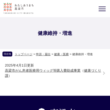
健康維持・増進
現在地
トップページ
>
申請・届出
>
健康・医療
>
健康維持・増進
2025年4月1日更新
高梁市がん患者医療用ウィッグ等購入費助成事業
（
健康づくり
課
）