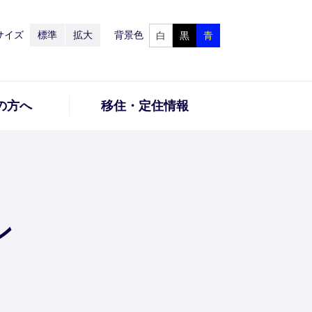
サイズ
標準
拡大
背景色
白
黒
青
の方へ
移住・定住情報
ン