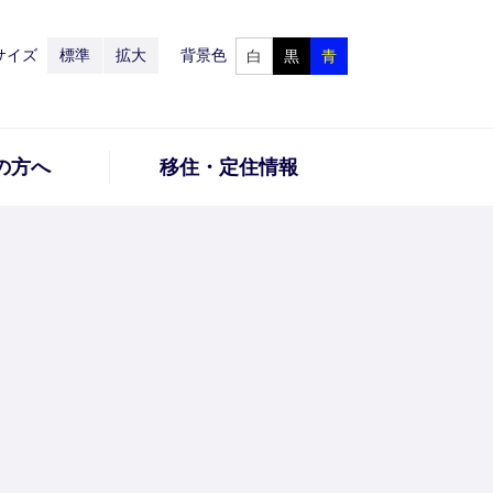
サイズ
標準
拡大
背景色
白
黒
青
の方へ
移住・定住情報