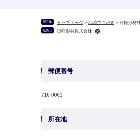
現在地
トップページ
>
地図でさがす
>
日軽形材
足あと
日軽形材株式会社
郵便番号
716-0061
所在地