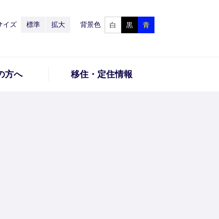
サイズ
標準
拡大
背景色
白
黒
青
の方へ
移住・定住情報