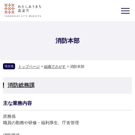
消防本部
現在地
トップページ
>
組織でさがす
>
消防本部
消防総務課
主な業務内容
庶務係
職員の勤務や研修・福利厚生、庁舎管理