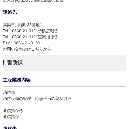
防火対象物及び危険物施設の査察
連絡先
高梁市川端町38番地1
Tel：0866-21-0121
予防広報係
Tel：0866-21-0121
査察指導係
Fax：0866-21-0130
お問い合わせはこちらから
警防課
主な業務内容
消防係
消防設備の管理、応急手当の普及啓発
通信指令係
通信指令
連絡先