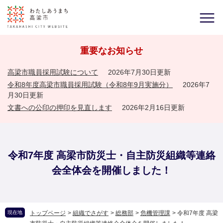
重要なお知らせ
高梁市職員採用試験について
2026年7月30日更新
令和8年度高梁市職員採用試験（令和8年9月実施分）
2026年7
月30日更新
文書への公印の押印を見直します
2026年2月16日更新
令和7年度 高梁市防災士・自主防災組織等連絡
会全体会を開催しました！
現在地
トップページ
>
組織でさがす
>
総務部
>
危機管理課
>
令和7年度 高梁