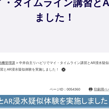
イ・タイムライン講習とA
ました！
危機管理課
>
中井自主リハビリでマイ・タイムライン講習とAR浸水疑
習とAR浸水疑似体験を実施しました！
ページID：0054360
印刷用ペ