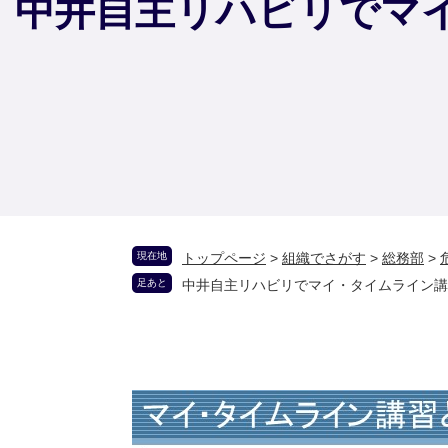
中井自主リハビリでマ
現在地
トップページ
>
組織でさがす
>
総務部
>
足あと
中井自主リハビリでマイ・タイムライン講