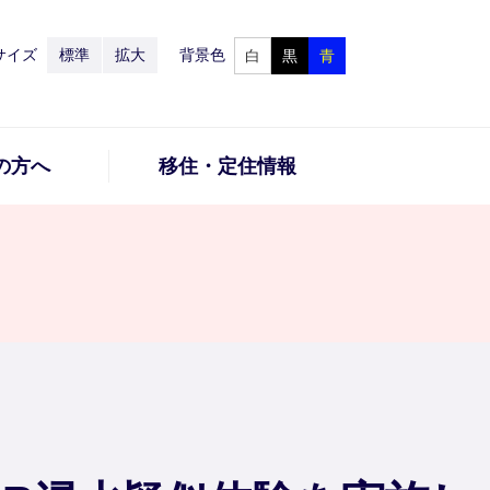
サイズ
標準
拡大
背景色
白
黒
青
の方へ
移住・定住情報