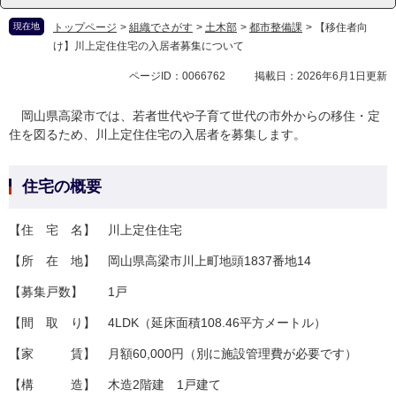
現在地
トップページ
>
組織でさがす
>
土木部
>
都市整備課
>
【移住者向
け】川上定住住宅の入居者募集について
ページID：0066762
掲載日：2026年6月1日更新
岡山県高梁市では、若者世代や子育て世代
の市外からの移住・定
住
を図るため、川上定住住宅の入居者を募集します。
住宅の概要
【住 宅 名】 川上定住住宅
【所 在 地】 岡山県高梁市川上町地頭1837番地14
【募集戸数】 1戸
【間 取 り】 4LDK（延床面積108.46平方メートル）
【家 賃】 月額60,000円（別に施設管理費が必要です）
【構 造】 木造2階建 1戸建て