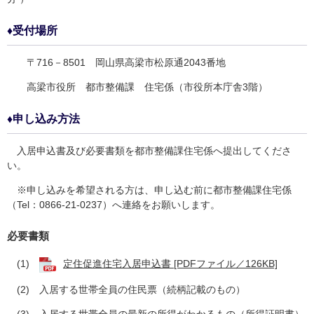
♦受付場所
〒716－8501 岡山県高梁市松原通2043番地
高梁市役所 都市整備課 住宅係（市役所本庁舎3階）
♦申し込み方法
入居申込書及び必要書類を都市整備課住宅係へ提出してくださ
い。
※申し込みを希望される方は、申し込む前に都市整備課住宅係
（Tel：0866-21-0237）へ連絡をお願いします。
必要書類
(1)
定住促進住宅入居申込書 [PDFファイル／126KB]
(2) 入居する世帯全員の住民票（続柄記載のもの）
(3) 入居する世帯全員の最新の所得がわかるもの（所得証明書）