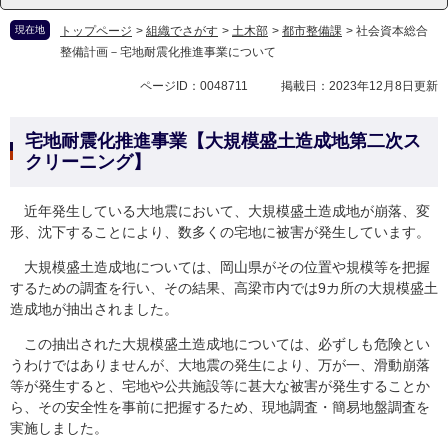
現在地
トップページ
>
組織でさがす
>
土木部
>
都市整備課
>
社会資本総合
整備計画－宅地耐震化推進事業について
ページID：0048711
掲載日：2023年12月8日更新
宅地耐震化推進事業【大規模盛土造成地第二次ス
クリーニング】
近年発生している大地震において、大規模盛土造成地が崩落、変
形、沈下することにより、数多くの宅地に被害が発生しています。
大規模盛土造成地については、岡山県がその位置や規模等を把握
するための調査を行い、その結果、高梁市内では9カ所の大規模盛土
造成地が抽出されました。
この抽出された大規模盛土造成地については、必ずしも危険とい
うわけではありませんが、大地震の発生により、万が一、滑動崩落
等が発生すると、宅地や公共施設等に甚大な被害が発生することか
ら、その安全性を事前に把握するため、現地調査・簡易地盤調査を
実施しました。