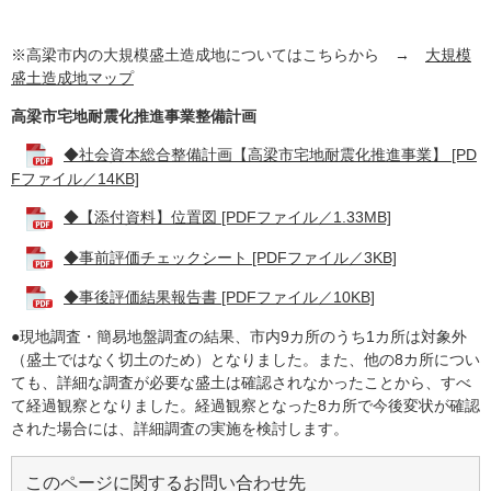
※高梁市内の大規模盛土造成地についてはこちらから →
大規模
盛土造成地マップ
高梁市宅地耐震化推進事業整備計画
◆社会資本総合整備計画【高梁市宅地耐震化推進事業】 [PD
Fファイル／14KB]
◆【添付資料】位置図 [PDFファイル／1.33MB]
◆事前評価チェックシート [PDFファイル／3KB]
◆事後評価結果報告書 [PDFファイル／10KB]
●現地調査・簡易地盤調査の結果、市内9カ所のうち1カ所は対象外
（盛土ではなく切土のため）となりました。また、他の8カ所につい
ても、詳細な調査が必要な盛土は確認されなかったことから、すべ
て経過観察となりました。経過観察となった8カ所で今後変状が確認
された場合には、詳細調査の実施を検討します。
このページに関するお問い合わせ先