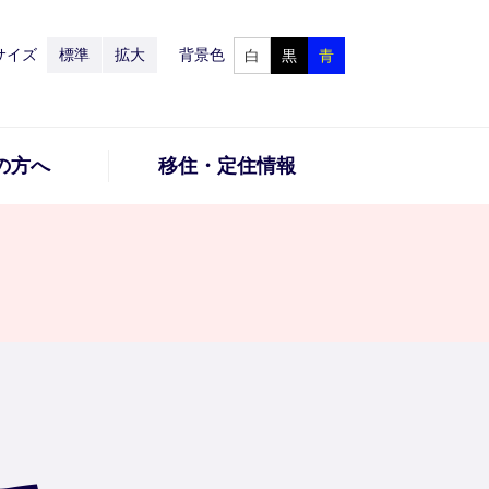
サイズ
標準
拡大
背景色
白
黒
青
の方へ
移住・定住情報