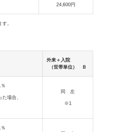
24,600円
ます。
外来＋入院
（世帯単位） Ｂ
1％
同 左
った場合、
※1
1％