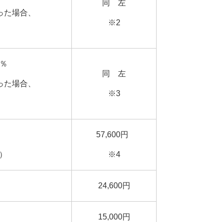
同 左
った場合、
※2
1％
同 左
った場合、
※3
57,600円
00円）
※4
24,600円
15,000円