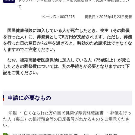
トップページ
>
組織でさがす
>
市民生活部
>
市民課
>
葬祭費につい
て
ページID：0007275
掲載日：2026年4月23日更新
国民健康保険に加入している人が死亡したとき、喪主（その葬儀
を行った人）に、葬祭費として5万円が支給されます。ただし、
葬儀
を行った日の翌日から2年を過ぎると、時効のため請求はできなくな
りますのでご注意ください。
なお、後期高齢者医療保険に加入している人（75歳以上）が死亡
したときの葬祭費については、別の手続きが必要となりますので下
記をご覧ください。
申請に必要なもの
印鑑 ・ 亡くなられた方の国民健康保険資格確認書 ・ 葬儀を行っ
た人（喪主）の銀行預金等の口座番号がわかるものをご用意くださ
い。