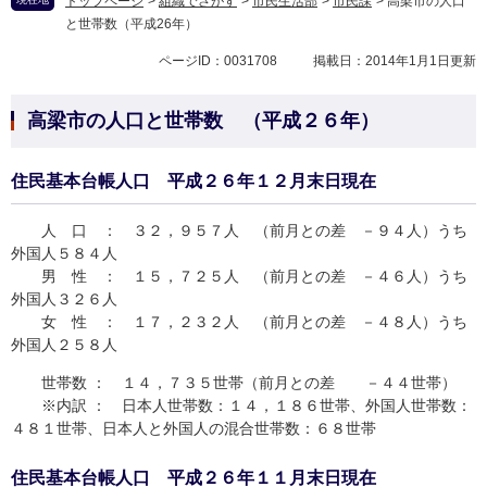
トップページ
>
組織でさがす
>
市民生活部
>
市民課
>
高梁市の人口
と世帯数（平成26年）
ページID：0031708
掲載日：2014年1月1日更新
高梁市の人口と世帯数 （平成２６年）
住民基本台帳人口 平成２６年１２月末日現在
人 口 ： ３２，９５７人 （前月との差 －９４人）うち
外国人５８４人
男 性 ： １５，７２５人 （前月との差 －４６人）うち
外国人３２６人
女 性 ： １７，２３２人 （前月との差 －４８人）うち
外国人２５８人
世帯数 ： １４，７３５世帯（前月との差 －４４世帯）
※内訳 ： 日本人世帯数：１４，１８６世帯、外国人世帯数：
４８１世帯、日本人と外国人の混合世帯数：６８世帯
住民基本台帳人口 平成２６年１１月末日現在