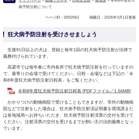
トップページ
>
組織でさがす
>
市民生活部
>
環境課
>
令和8年度狂犬
病予防注射について
ページID：0050562
掲載日：2026年3月1日更新
狂犬病予防注射を受けさせましょう
生後91日以上の犬は、登録と毎年1回の狂犬病予防注射が法律で
義務付けられています。
高梁市では毎年春に市内各所で狂犬病予防注射を行っていますの
で、最寄りの会場で受けてください。日程・会場などは下記の「令
和8年度狂犬病予防注射日程表」をご覧ください。
令和8年度狂犬病予防注射日程表 [PDFファイル／1.56MB]
かかりつけの動物病院で受けることもできますが、市外の動物病
院などで注射をした場合は、狂犬病予防注射済証明書を環境課また
は各地域局へお持ちいただき、狂犬病予防注射済票の交付を受けて
ください。
注射済票の交付を受けるまでが飼い主の法的義務となっ
ています。