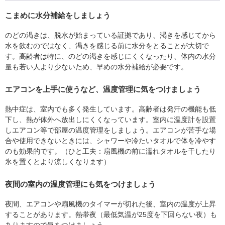
こまめに水分補給をしましょう
のどの渇きは、脱水が始まっている証拠であり、渇きを感じてから
水を飲むのではなく、渇きを感じる前に水分をとることが大切で
す。高齢者は特に、のどの渇きを感じにくくなったり、体内の水分
量も若い人より少ないため、早めの水分補給が必要です。
エアコンを上手に使うなど、温度管理に気をつけましょう
熱中症は、室内でも多く発生しています。高齢者は発汗の機能も低
下し、熱が体外へ放出しにくくなっています。室内に温度計を設置
しエアコン等で部屋の温度管理をしましょう。エアコンが苦手な場
合や使用できないときには、シャワーや冷たいタオルで体を冷やす
のも効果的です。（ひと工夫：扇風機の前に濡れタオルを干したり
氷を置くとより涼しくなります）
夜間の室内の温度管理にも気をつけましょう
夜間、エアコンや扇風機のタイマーが切れた後、室内の温度が上昇
することがあります。熱帯夜（最低気温が25度を下回らない夜）も
ありますので気をつけましょう。