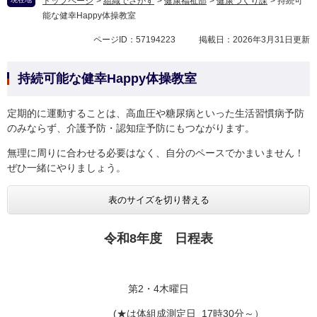
トップページ
>
組織でさがす
>
健康福祉部
>
健康づくり課
>
持続可
能な健幸Happy体操教室
ページID：57194223
掲載日：2026年3月31日更新
持続可能な健幸Happy体操教室
定期的に運動することは、高血圧や糖尿病といった生活習慣病予防
のみならず、介護予防・認知症予防にもつながります。
無理に周りに合わせる必要はなく、自分のペースでかまいません！
ぜひ一緒にやりましょう。
表のサイズを切り替える
令和8年度 日程表
第2・4木曜日
(★は体組成測定日 17時30分～）