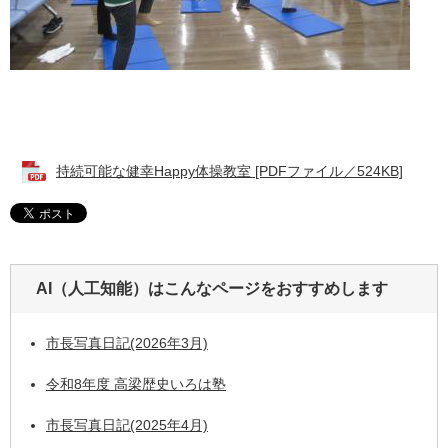
持続可能な健幸Happy体操教室 [PDFファイル／524KB]
AI（人工知能）は
こんなページをおすすめします
市長写真日記(2026年3月)
令和8年度 高梁歴史いろは塾
市長写真日記(2025年4月)