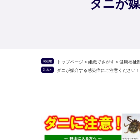
ダニが
現在地
トップページ
>
組織でさがす
>
健康福祉
足あと
ダニが媒介する感染症にご注意ください！