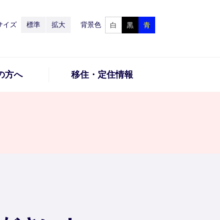
サイズ
標準
拡大
背景色
白
黒
青
の方へ
移住・定住情報