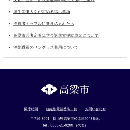
厚生労働大臣が定める掲示事項
消費者トラブルに巻き込まれたら
高梁市若者定着奨学金返還支援助成金について
消防職員のサングラス着用について
開庁時間
組織別電話番号一覧
お問い合わせ
〒716-8501 岡山県高梁市松原通2043番地
Tel：0866-21-0200 （代表）