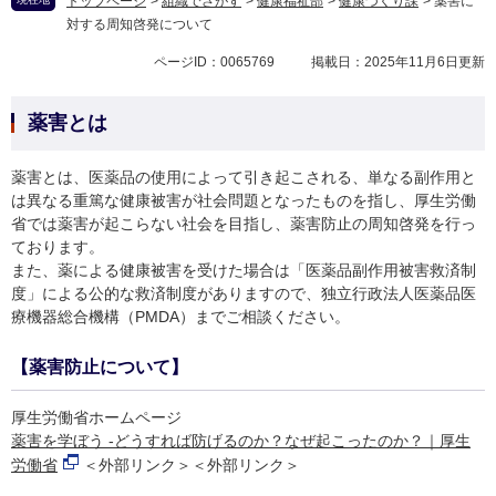
トップページ
>
組織でさがす
>
健康福祉部
>
健康づくり課
>
薬害に
対する周知啓発について
ページID：0065769
掲載日：2025年11月6日更新
薬害とは
薬害とは、医薬品の使用によって引き起こされる、単なる副作用と
は異なる重篤な健康被害が社会問題となったものを指し、厚生労働
省では薬害が起こらない社会を目指し、薬害防止の周知啓発を行っ
ております。
また、薬による健康被害を受けた場合は「医薬品副作用被害救済制
度」による公的な救済制度がありますので、独立行政法人医薬品医
療機器総合機構（PMDA）までご相談ください。
【薬害防止について】
厚生労働省ホームページ
薬害を学ぼう -どうすれば防げるのか？なぜ起こったのか？｜厚生
労働省
＜外部リンク＞
＜外部リンク＞