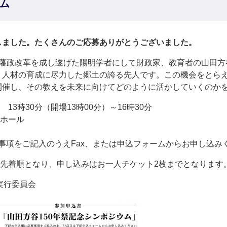
ウム
しました。
たくさんのご応募ありがとうございました。
藩政改革を成し遂げた陽明学者にして財政家、教育者の山田方谷
う人材の育成に尽力した郷土の誇る先人です。この機会をとら
開催し、その教えを未来に向けてどのように活かしていくのか
13時30分（開場13時00分）～16時30分
念ホール
事項をご記入のうえFax、または申込フォームからお申し込み
順となり、申し込みはお一人チケット2枚までとなります
実行委員会