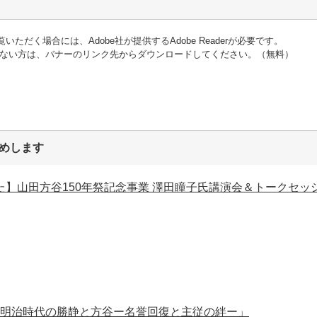
いただく場合には、Adobe社が提供するAdobe Readerが必要です。
をお持ちでない方は、バナーのリンク先からダウンロードしてください。（無料）
めします
】山田方谷150年祭記念事業 澤田瞳子氏講演会＆トークセッ
「明治時代の勝静と方谷ー名誉回復と主従の絆ー」