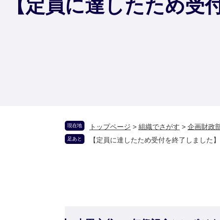
【定員に達したため受付
現在地
トップページ
>
組織でさがす
>
企画財政
足あと
【定員に達したため受付を終了しました】