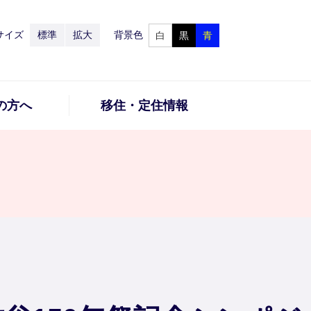
サイズ
標準
拡大
背景色
白
黒
青
の方へ
移住・定住情報