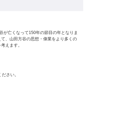
が亡くなって150年の節目の年となりま
えて、山田方谷の思想・偉業をより多くの
を考えます。
ください。
。