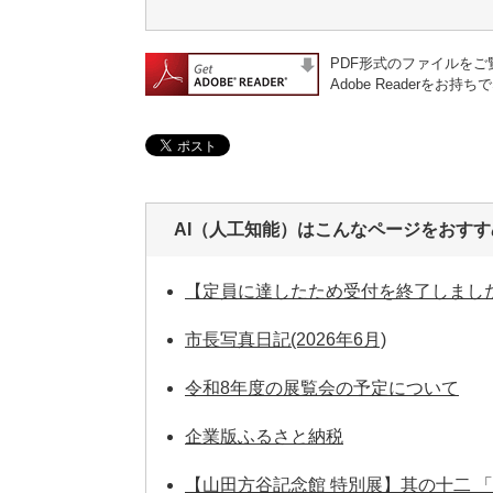
PDF形式のファイルをご覧
Adobe Reader
AI（人工知能）は
こんなページをおすす
【定員に達したため受付を終了しました
市長写真日記(2026年6月)
令和8年度の展覧会の予定について
企業版ふるさと納税
【山田方谷記念館 特別展】其の十二 