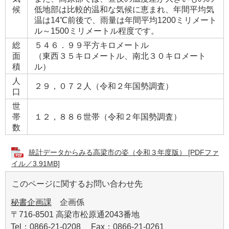
候
低地部は比較的温和な気候に恵まれ、年間平均気
温は14℃前後で、雨量は年間平均1200ミリメート
ル～1500ミリメートル程度です。
総
５４６．９９平方キロメートル
面
（東西３５キロメートル、南北３０キロメート
積
ル）
人
２９，０７２人（令和２年国勢調査）
口
世
帯
１２，８８６世帯（令和２年国勢調査）
数
統計データからみる高梁市の姿（令和３年度版） [PDFファ
イル／3.91MB]
このページに関するお問い合わせ先
秘書企画課
企画係
〒716-8501 高梁市松原通2043番地
Tel：0866-21-0208 Fax：0866-21-0261