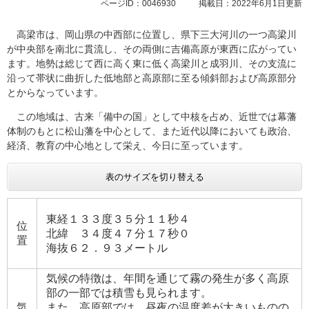
ページID：0046930
掲載日：2022年6月1日更新
高梁市は、岡山県の中西部に位置し、県下三大河川の一つ高梁川
が中央部を南北に貫流し、その両側に吉備高原が東西に広がってい
ます。地勢は総じて西に高く東に低く高梁川と成羽川、その支流に
沿って帯状に曲折した低地部と高原部に至る傾斜部および高原部分
とからなっています。
この地域は、古来「備中の国」として中核を占め、近世では幕藩
体制のもとに松山藩を中心として、また近代以降においても政治、
経済、教育の中心地として栄え、今日に至っています。
表のサイズを切り替える
東経１３３度３５分１１秒４
位
北緯 ３４度４７分１７秒０
置
海抜６２．９３メートル
気候の特徴は、年間を通じて霧の発生が多く高原
部の一部では積雪も見られます。
気
また、高原部では、昼夜の温度差が大きいものの