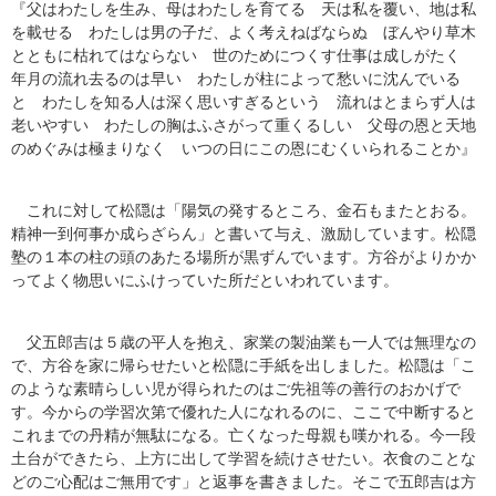
『父はわたしを生み、母はわたしを育てる 天は私を覆い、地は私
を載せる わたしは男の子だ、よく考えねばならぬ ぼんやり草木
とともに枯れてはならない 世のためにつくす仕事は成しがたく
年月の流れ去るのは早い わたしが柱によって愁いに沈んでいる
と わたしを知る人は深く思いすぎるという 流れはとまらず人は
老いやすい わたしの胸はふさがって重くるしい 父母の恩と天地
のめぐみは極まりなく いつの日にこの恩にむくいられることか』
これに対して松隠は「陽気の発するところ、金石もまたとおる。
精神一到何事か成らざらん」と書いて与え、激励しています。松隠
塾の１本の柱の頭のあたる場所が黒ずんでいます。方谷がよりかか
ってよく物思いにふけっていた所だといわれています。
父五郎吉は５歳の平人を抱え、家業の製油業も一人では無理なの
で、方谷を家に帰らせたいと松隠に手紙を出しました。松隠は「こ
のような素晴らしい児が得られたのはご先祖等の善行のおかげで
す。今からの学習次第で優れた人になれるのに、ここで中断すると
これまでの丹精が無駄になる。亡くなった母親も嘆かれる。今一段
土台ができたら、上方に出して学習を続けさせたい。衣食のことな
どのご心配はご無用です」と返事を書きました。そこで五郎吉は方