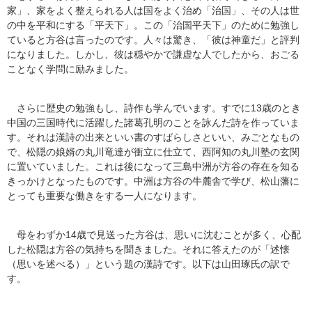
家」、家をよく整えられる人は国をよく治め「治国」、その人は世
の中を平和にする「平天下」。この「治国平天下」のために勉強し
ていると方谷は言ったのです。人々は驚き、「彼は神童だ」と評判
になりました。しかし、彼は穏やかで謙虚な人でしたから、おごる
ことなく学問に励みました。
さらに歴史の勉強もし、詩作も学んでいます。すでに13歳のとき
中国の三国時代に活躍した諸葛孔明のことを詠んだ詩を作っていま
す。それは漢詩の出来といい書のすばらしさといい、みごとなもの
で、松隠の娘婿の丸川竜達が衝立に仕立て、西阿知の丸川塾の玄関
に置いていました。これは後になって三島中洲が方谷の存在を知る
きっかけとなったものです。中洲は方谷の牛麓舎で学び、松山藩に
とっても重要な働きをする一人になります。
母をわずか14歳で見送った方谷は、思いに沈むことが多く、心配
した松隠は方谷の気持ちを聞きました。それに答えたのが「述懐
（思いを述べる）」という題の漢詩です。以下は山田琢氏の訳で
す。