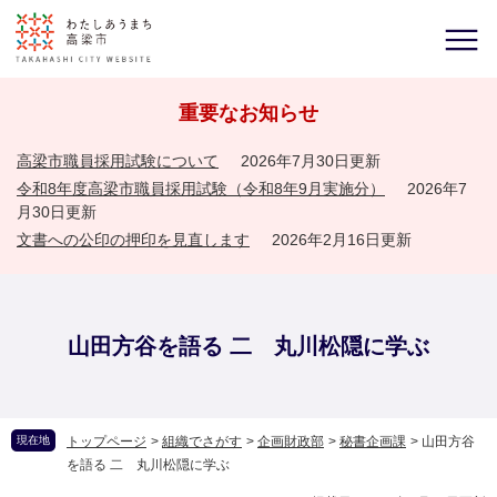
重要なお知らせ
高梁市職員採用試験について
2026年7月30日更新
令和8年度高梁市職員採用試験（令和8年9月実施分）
2026年7
月30日更新
文書への公印の押印を見直します
2026年2月16日更新
山田方谷を語る 二 丸川松隠に学ぶ
現在地
トップページ
>
組織でさがす
>
企画財政部
>
秘書企画課
>
山田方谷
を語る 二 丸川松隠に学ぶ