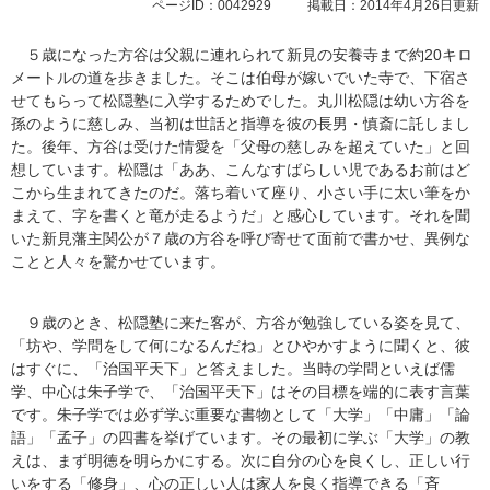
ページID：0042929
掲載日：2014年4月26日更新
５歳になった方谷は父親に連れられて新見の安養寺まで約20キロ
メートルの道を歩きました。そこは伯母が嫁いでいた寺で、下宿さ
せてもらって松隠塾に入学するためでした。丸川松隠は幼い方谷を
孫のように慈しみ、当初は世話と指導を彼の長男・慎斎に託しまし
た。後年、方谷は受けた情愛を「父母の慈しみを超えていた」と回
想しています。松隠は「ああ、こんなすばらしい児であるお前はど
こから生まれてきたのだ。落ち着いて座り、小さい手に太い筆をか
まえて、字を書くと竜が走るようだ」と感心しています。それを聞
いた新見藩主関公が７歳の方谷を呼び寄せて面前で書かせ、異例な
ことと人々を驚かせています。
９歳のとき、松隠塾に来た客が、方谷が勉強している姿を見て、
「坊や、学問をして何になるんだね」とひやかすように聞くと、彼
はすぐに、「治国平天下」と答えました。当時の学問といえば儒
学、中心は朱子学で、「治国平天下」はその目標を端的に表す言葉
です。朱子学では必ず学ぶ重要な書物として「大学」「中庸」「論
語」「孟子」の四書を挙げています。その最初に学ぶ「大学」の教
えは、まず明徳を明らかにする。次に自分の心を良くし、正しい行
いをする「修身」、心の正しい人は家人を良く指導できる「斉