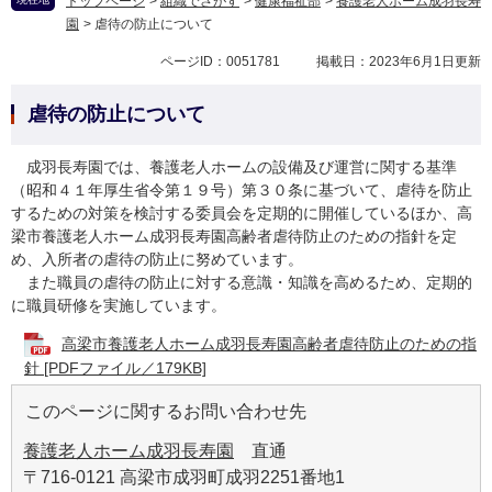
トップページ
>
組織でさがす
>
健康福祉部
>
養護老人ホーム成羽長寿
園
>
虐待の防止について
ページID：0051781
掲載日：2023年6月1日更新
虐待の防止について
成羽長寿園では、養護老人ホームの設備及び運営に関する基準
（昭和４１年厚生省令第１９号）第３０条に基づいて、虐待を防止
するための対策を検討する委員会を定期的に開催しているほか、高
梁市養護老人ホーム成羽長寿園高齢者虐待防止のための指針を定
め、入所者の虐待の防止に努めています。
また職員の虐待の防止に対する意識・知識を高めるため、定期的
に職員研修を実施しています。
高梁市養護老人ホーム成羽長寿園高齢者虐待防止のための指
針 [PDFファイル／179KB]
このページに関するお問い合わせ先
養護老人ホーム成羽長寿園
直通
〒716-0121 高梁市成羽町成羽2251番地1