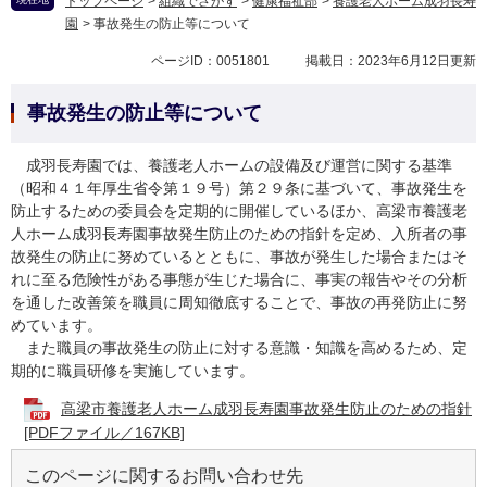
トップページ
>
組織でさがす
>
健康福祉部
>
養護老人ホーム成羽長寿
園
>
事故発生の防止等について
ページID：0051801
掲載日：2023年6月12日更新
事故発生の防止等について
成羽長寿園では、養護老人ホームの設備及び運営に関する基準
（昭和４１年厚生省令第１９号）第２９条に基づいて、事故発生を
防止するための委員会を定期的に開催しているほか、高梁市養護老
人ホーム成羽長寿園事故発生防止のための指針を定め、入所者の事
故発生の防止に努めているとともに、事故が発生した場合またはそ
れに至る危険性がある事態が生じた場合に、事実の報告やその分析
を通した改善策を職員に周知徹底することで、事故の再発防止に努
めています。
また職員の事故発生の防止に対する意識・知識を高めるため、定
期的に職員研修を実施しています。
高梁市養護老人ホーム成羽長寿園事故発生防止のための指針
[PDFファイル／167KB]
このページに関するお問い合わせ先