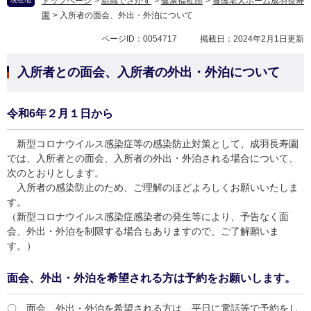
トップページ
>
組織でさがす
>
健康福祉部
>
養護老人ホーム成羽長寿
園
>
入所者の面会、外出・外泊について
ページID：0054717
掲載日：2024年2月1日更新
入所者との面会、入所者の外出・外泊について
令和6年２月１日から
新型コロナウイルス感染症等の感染防止対策として、成羽長寿園
では、入所者との面会、入所者の外出・外泊される場合について、
次のとおりとします。
入所者の感染防止のため、ご理解のほどよろしくお願いいたしま
す。
（新型コロナウイルス感染症感染者の発生等により、予告なく面
会、外出・外泊を制限する場合もありますので、ご了解願いま
す。）
面会、外出・外泊を希望される方は予約をお願いします。
〇 面会、外出・外泊を希望される方は、平日に電話等で予約をし