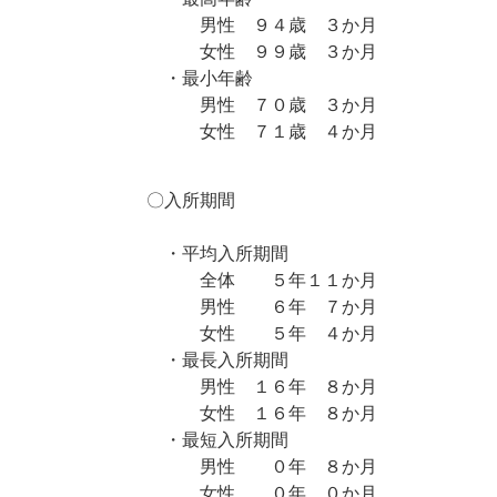
男性 ９４歳 ３か月
女性 ９９歳 ３か月
・最小年齢
男性 ７０歳 ３か月
女性 ７１歳 ４か月
〇入所期間
・平均入所期間
全体 ５年１１か月
男性 ６年 ７か月
女性 ５年 ４か月
・最長入所期間
男性 １６年 ８か月
女性 １６年 ８か月
・最短入所期間
男性 ０年 ８か月
女性 ０年 ０か月