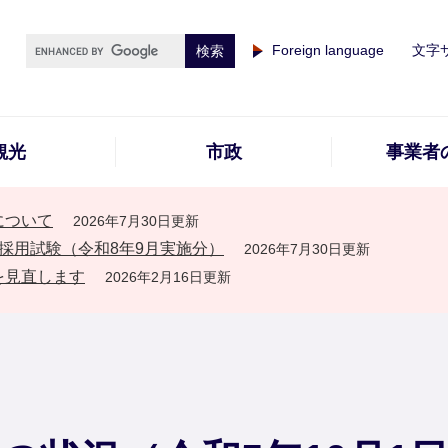
Foreign language
文字
観光
市政
事業者
について
2026年7月30日更新
採用試験（令和8年9月実施分）
2026年7月30日更新
を見直します
2026年2月16日更新