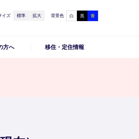
サイズ
標準
拡大
背景色
白
黒
青
の方へ
移住・定住情報