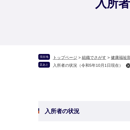
入所者
現在地
トップページ
>
組織でさがす
>
健康福祉
足あと
入所者の状況（令和5年10月1日現在）
入所者の状況