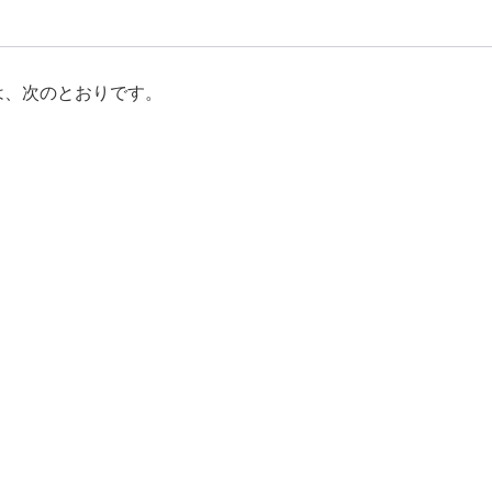
、次のとおりです。