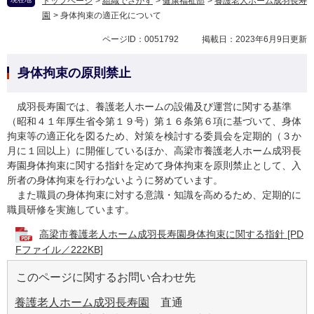
トップページ
>
組織でさがす
>
健康福祉部
>
養護老人ホーム成羽長寿
園
>
身体拘束の適正化について
ページID：0051792
掲載日：2023年6月9日更新
身体拘束の原則禁止
成羽長寿園では、養護老人ホームの設備及び運営に関する基準
（昭和４１年厚生省令第１９号）第１６条第６項に基づいて、身体
拘束等の適正化を図るため、対策を検討する委員会を定期的（３か
月に１回以上）に開催しているほか、高梁市養護老人ホーム成羽長
寿園身体拘束に関する指針を定めて身体拘束を原則禁止として、入
所者の身体拘束を行わないように努めています。
また職員の身体拘束に対する意識・知識を高めるため、定期的に
職員研修を実施しています。
高梁市養護老人ホーム成羽長寿園身体拘束に関する指針 [PD
Fファイル／222KB]
このページに関するお問い合わせ先
養護老人ホーム成羽長寿園
直通