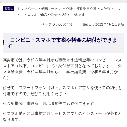
現在地
トップページ
>
組織でさがす
>
会計・行政委員会等
>
会計課
>
コン
ビニ・スマホで市税や料金の納付ができます
ページID：0050778
掲載日：2023年4月1日更新
コンビニ・スマホで市税や料金の納付ができま
す
高梁市では、令和３年４月から市税や水道料金等のコンビニエンス
ストア（以下、コンビニ）での納付が可能となっております。（公
立園給食費 令和４年４月から 学校給食費 令和５年４月か
ら）
併せて、スマートフォン（以下、スマホ）アプリを使っての納付も
可能ですので、ぜひご利用ください。
※金融機関、市役所、各地域局等でも納付できます。
※スマホ納付には事前に各サービスアプリのインストールが必要と
なります。