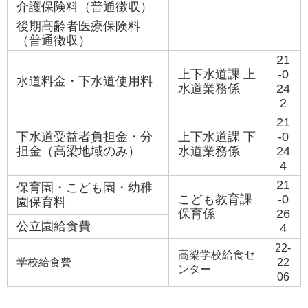
介護保険料（普通徴収）
後期高齢者医療保険料
（普通徴収）
21
上下水道課 上
-0
水道料金・下水道使用料
水道業務係
24
2
21
下水道受益者負担金・分
上下水道課 下
-0
担金（高梁地域のみ）
水道業務係
24
4
21
保育園・こども園・幼稚
こども教育課
-0
園保育料
保育係
26
公立園給食費
4
22-
高梁学校給食セ
学校給食費
22
ンター
06