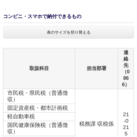
コンビニ・スマホで納付できるもの
表のサイズを切り替える
連
絡
先
取扱科目
担当部署
（0
86
6）
市民税・県民税（普通徴
収）
固定資産税・都市計画税
21
軽自動車税
-0
税務課 収税係
国民健康保険税（普通徴
21
収）
5